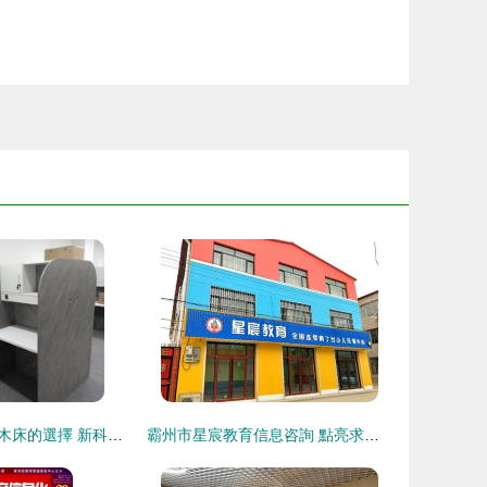
探秘汝州學校實木床的選擇 新科教育引領安全與舒適
霸州市星宸教育信息咨詢 點亮求知之路的領航燈