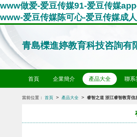
www做爱-爱豆传媒91-爱豆传媒ap
www-爱豆传媒陈可心-爱豆传媒成
青島櫟進婷教育科技咨詢有
首頁
企業簡介
產品大全
聯系
>
>
當前位置：
首頁
產品大全
睿智之道 浙江睿智教育信