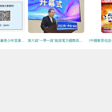
鎮江寶德組織鐵西工廠青少年質量教育公開課 寶馬車間的啟蒙課堂
第六屆“一帶一路”能源電力國際高級研修班在北航開班，聚焦現代循環-能源數字化培育國際人才